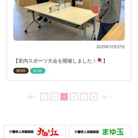
2025年12月27日
【室内スポーツ大会を開催しました！
】
< 前へ
1
2
3
4
8
次へ >
…