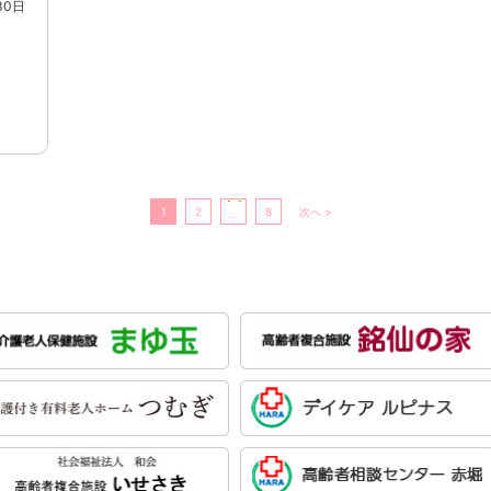
30日
1
2
8
次へ >
…