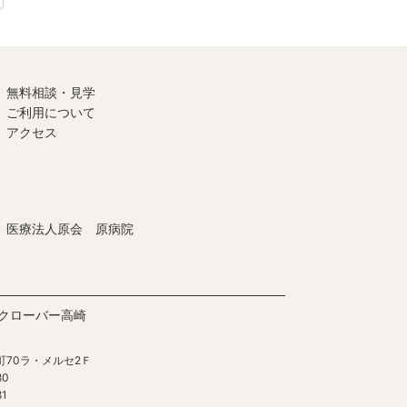
無料相談・見学
ご利用について
アクセス
医療法人原会 原病院
クローバー高崎
町70ラ・メルセ2Ｆ
80
81